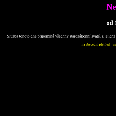
Ne
od 
Služba tohoto dne připomíná všechny starozákonní svaté, z jejichž 
na abecední přehled
na