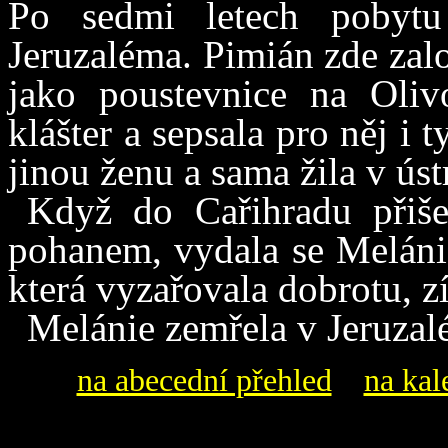
Po sedmi letech pobytu
Jeruzaléma. Pimián zde zalo
jako poustevnice na Olivo
klášter a sepsala pro něj i 
jinou ženu a sama žila v úst
Když do Cařihradu přišel
pohanem, vydala se Melánie
která vyzařovala dobrotu, z
Melánie zemřela v Jeruzal
na abecední přehled
na kal