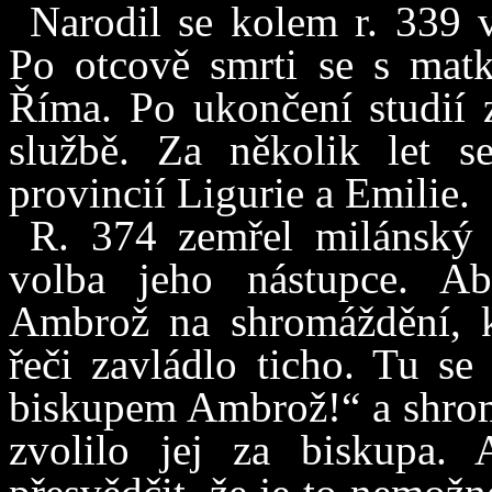
Narodil se kolem r. 339 
Po otcově smrti se s matk
Říma. Po ukončení studií z
službě. Za několik let se
provincií Ligurie a Emilie.
R. 374 zemřel milánský 
volba jeho nástupce. Ab
Ambrož na shromáždění, k
řeči zavládlo ticho. Tu se
biskupem Ambrož!“ a shrom
zvolilo jej za biskupa.