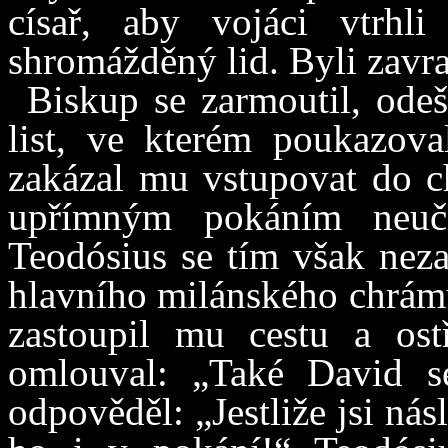
císař, aby vojáci vtrhl
shromážděný lid. Byli zavra
Biskup se zarmoutil, odeš
list, ve kterém poukazova
zakázal mu vstupovat do ch
upřímným pokáním neučin
Teodósius se tím však neza
hlavního milánského chrámu
zastoupil mu cestu a ostř
omlouval: „Také David s
odpověděl: „Jestliže jsi ná