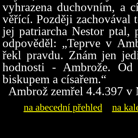
vyhrazena duchovním, a cí
věřící. Později zachovával 
jej patriarcha Nestor ptal,
odpověděl: „Teprve v Amb
řekl pravdu. Znám jen jed
hodnosti - Ambrože. Od 
biskupem a císařem.“
Ambrož zemřel 4.4.397 v M
na abecední přehled
na kal