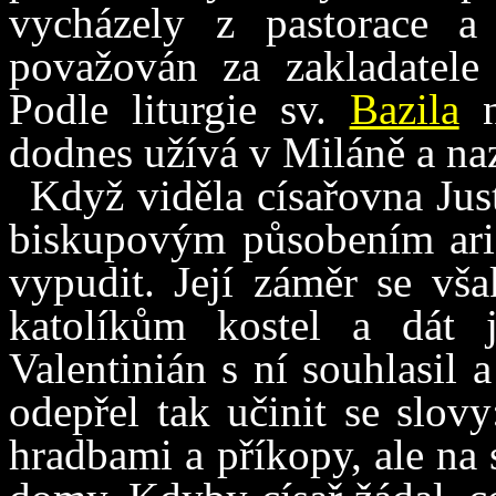
vycházely z pastorace a
považován za zakladatele 
Podle liturgie sv.
Bazila
n
dodnes užívá v Miláně a na
Když viděla císařovna Just
biskupovým působením ariá
vypudit. Její záměr se vša
katolíkům kostel a dát j
Valentinián s ní souhlasil
odepřel tak učinit se slo
hradbami a příkopy, ale na