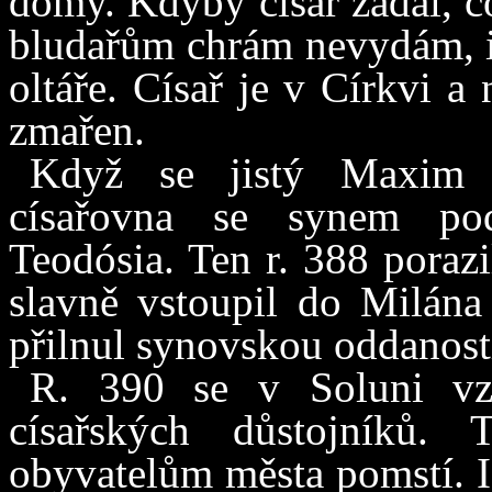
domy. Kdyby císař žádal, c
bludařům chrám nevydám, i
oltáře. Císař je v Církvi a
zmařen.
Když se jistý Maxim vz
císařovna se synem po
Teodósia. Ten r. 388 poraz
slavně vstoupil do Milána 
přilnul synovskou oddanost
R. 390 se v Soluni vzb
císařských důstojníků.
obyvatelům města pomstí. I