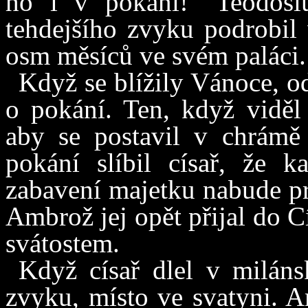
ho i v pokání!“ Teodósi
tehdejšího zvyku podrobil 
osm měsíců ve svém paláci.
Když se blížily Vánoce, od
o pokání. Ten, když viděl 
aby se postavil v chrámě
pokání slíbil císař, že 
zabavení majetku nabude pr
Ambrož jej opět přijal do C
svátostem.
Když císař dlel v miláns
zvyku, místo ve svatyni. A