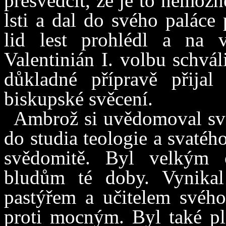
přesvědčit, že je to nemožn
lsti a dal do svého paláce
lid lest prohlédl a na 
Valentinián I. volbu schvá
důkladné přípravě přijal
biskupské svěcení.
Ambrož si uvědomoval své 
do studia teologie a svatéh
svědomitě. Byl velkým o
bludům té doby. Vynika
pastýřem a učitelem svého 
proti mocným. Byl také pl