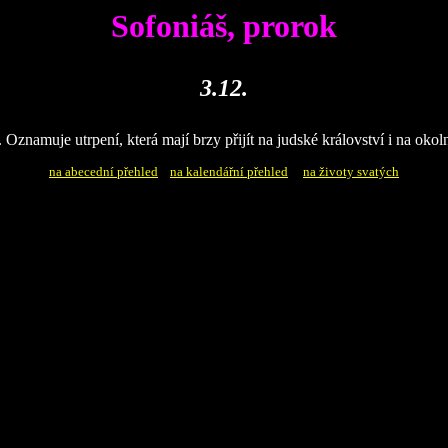
Sofoniáš, prorok
3.12.
znamuje utrpení, která mají brzy přijít na judské království i na okol
na abecední přehled
na kalendářní přehled
na životy svatých